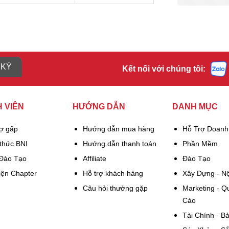
 KÝ
Kết nối với chúng tôi:
 VIÊN
HƯỚNG DẪN
DANH MỤC
rợ gấp
Hướng dẫn mua hàng
Hỗ Trợ Doanh
thức BNI
Hướng dẫn thanh toán
Phần Mềm
 Đào Tạo
Affiliate
Đào Tạo
iện Chapter
Hỗ trợ khách hàng
Xây Dựng - Nộ
Câu hỏi thường gặp
Marketing - Q
Cáo
Tài Chính - B