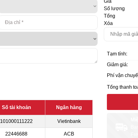
Giá
Số lượng
Tổng
Xóa
Tạm tính:
Giảm giá:
Phí vận chuyể
Tổng thanh to
Số tài khoản
Ngân hàng
Mi
101000111222
Vietinbank
Bạn
22446688
ACB
Fre