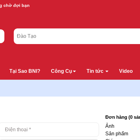
g chờ đợi bạn
Tại Sao BNI?
Công Cụ
Tin tức
Video
Đơn hàng (
0
sả
Ảnh
Sản phẩm