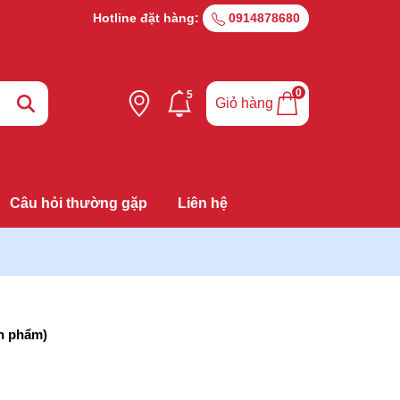
Hotline đặt hàng:
0914878680
0
5
Giỏ hàng
Câu hỏi thường gặp
Liên hệ
n phẩm)