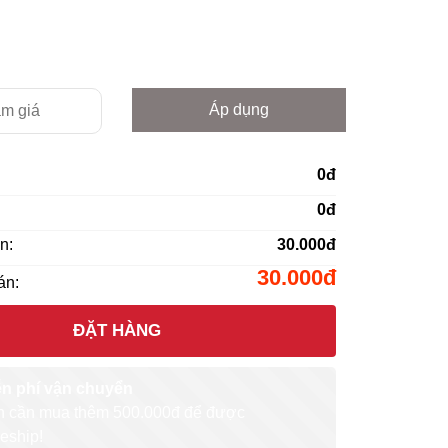
Áp dụng
0đ
0đ
n:
30.000đ
30.000đ
án:
ĐẶT HÀNG
ễn phí vận chuyển
 cần mua thêm 500.000đ để được
eship!