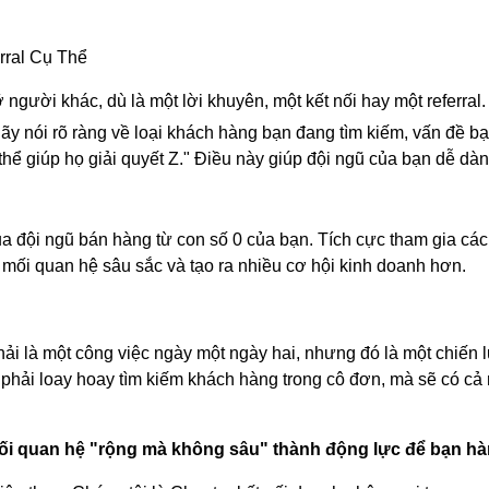
rral Cụ Thể
người khác, dù là một lời khuyên, một kết nối hay một referral.
ãy nói rõ ràng về loại khách hàng bạn đang tìm kiếm, vấn đề bạn
thể giúp họ giải quyết Z." Điều này giúp đội ngũ của bạn dễ dàn
 đội ngũ bán hàng từ con số 0 của bạn. Tích cực tham gia các b
ối quan hệ sâu sắc và tạo ra nhiều cơ hội kinh doanh hơn.
ải là một công việc ngày một ngày hai, nhưng đó là một chiến 
n phải loay hoay tìm kiếm khách hàng trong cô đơn, mà sẽ có c
mối quan hệ "rộng mà không sâu" thành động lực để bạn h