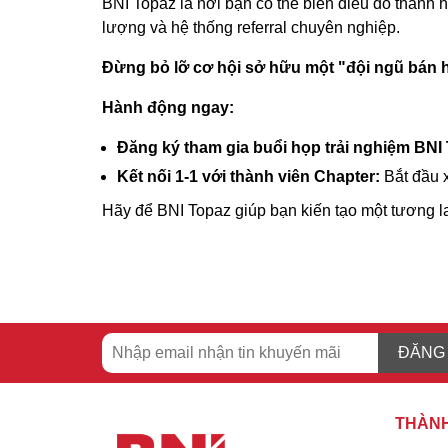
BNI Topaz là nơi bạn có thể biến điều đó thành h
lượng và hệ thống referral chuyên nghiệp.
Đừng bỏ lỡ cơ hội sở hữu một "đội ngũ bán hà
Hành động ngay:
Đăng ký tham gia buổi họp trải nghiệm BNI
Kết nối 1-1 với thành viên Chapter:
Bắt đầu x
Hãy để BNI Topaz giúp bạn kiến tạo một tương la
ĐĂNG
THÀNH