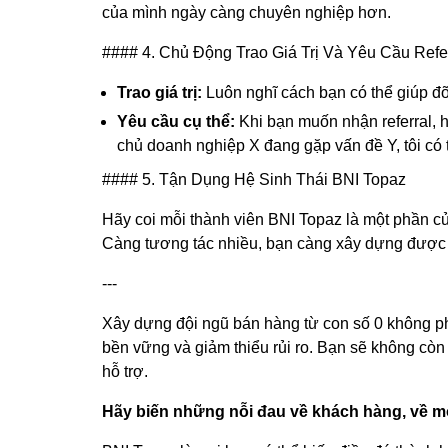
của mình ngày càng chuyên nghiệp hơn.
#### 4. Chủ Động Trao Giá Trị Và Yêu Cầu Refe
Trao giá trị:
Luôn nghĩ cách bạn có thể giúp đỡ 
Yêu cầu cụ thể:
Khi bạn muốn nhận referral, h
chủ doanh nghiệp X đang gặp vấn đề Y, tôi có 
#### 5. Tận Dụng Hệ Sinh Thái BNI Topaz
Hãy coi mỗi thành viên BNI Topaz là một phần của
Càng tương tác nhiều, bạn càng xây dựng được m
---
Xây dựng đội ngũ bán hàng từ con số 0 không ph
bền vững và giảm thiểu rủi ro. Bạn sẽ không cò
hỗ trợ.
Hãy biến những nỗi đau về khách hàng, về 