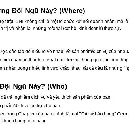
ựng Đội Ngũ Này? (Where)
ợt trội. BNI không chỉ là một tổ chức kết nối doanh nhân, mà là
 trị và nhận lại những referral (cơ hội kinh doanh) thực sự.
ược đào tạo để hiểu rõ về nhau, về sản phẩm/dịch vụ của nhau.
mối quan hệ thành referral chất lượng thông qua các buổi họp 
 nhân trong nhiều lĩnh vực khác nhau, tất cả đều là những "
 Đội Ngũ Này? (Who)
ã trải nghiệm dịch vụ và yêu thích sản phẩm của bạn.
phẩm/dịch vụ bổ trợ cho bạn.
ên trong Chapter của bạn chính là một "đại sứ bán hàng" được
g khách hàng tiềm năng.