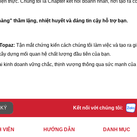
iện thực. Chúng tôi là Chapter kết nối doanh nhân, nơi tạo ra 
ng" thầm lặng, nhiệt huyết và đáng tin cậy hỗ trợ bạn.
 Topaz:
Tận mắt chứng kiến cách chúng tôi làm việc và tạo ra giá
ây dựng mối quan hệ chất lượng đầu tiên của bạn.
i kinh doanh vững chắc, thịnh vượng thông qua sức mạnh của kế
 KÝ
Kết nối với chúng tôi:
 VIÊN
HƯỚNG DẪN
DANH MỤC