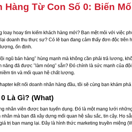
 Hàng Từ Con Số 0: Biến Mố
g loay hoay tìm kiếm khách hàng mới? Bạn mệt mỏi với việc p
i doanh thu thực sự? Có lẽ bạn đang cảm thấy đơn độc trên hàn
lượng, ổn định.
"đội ngũ bán hàng" hùng mạnh mà không cần phải trả lương, khô
 năng đã được "làm nóng" sẵn? Đó chính là sức mạnh của đội 
niềm tin và mối quan hệ chất lượng.
hapter kết nối doanh nhân hàng đầu, tôi sẽ cùng bạn khám phá 
0 Là Gì? (What)
ng nhân viên được bạn tuyển dụng. Đó là một mạng lưới những 
h nhân mà bạn đã xây dựng mối quan hệ sâu sắc, tin cậy. Họ sẵ
giá trị bạn mang lại. Đây là hình thức marketing truyền miệng 