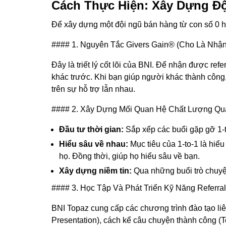
Cách Thực Hiện: Xây Dựng Độ
Để xây dựng một đội ngũ bán hàng từ con số 0 hi
#### 1. Nguyên Tắc Givers Gain® (Cho Là Nhậ
Đây là triết lý cốt lõi của BNI. Để nhận được ref
khác trước. Khi bạn giúp người khác thành công,
trên sự hỗ trợ lẫn nhau.
#### 2. Xây Dựng Mối Quan Hệ Chất Lượng Qua
Đầu tư thời gian:
Sắp xếp các buổi gặp gỡ 1-to
Hiểu sâu về nhau:
Mục tiêu của 1-to-1 là hiểu
họ. Đồng thời, giúp họ hiểu sâu về bạn.
Xây dựng niềm tin:
Qua những buổi trò chuyện
#### 3. Học Tập Và Phát Triển Kỹ Năng Referral
BNI Topaz cung cấp các chương trình đào tạo liê
Presentation), cách kể câu chuyện thành công (Te