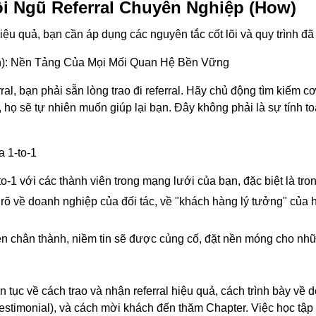
i Ngũ Referral Chuyên Nghiệp (How)
ệu quả, bạn cần áp dụng các nguyên tắc cốt lõi và quy trình 
n): Nền Tảng Của Mọi Mối Quan Hệ Bền Vững
erral, bạn phải sẵn lòng trao đi referral. Hãy chủ động tìm kiếm 
 họ sẽ tự nhiên muốn giúp lại bạn. Đây không phải là sự tính 
 1-to-1
-1 với các thành viên trong mạng lưới của bạn, đặc biệt là tro
 rõ về doanh nghiệp của đối tác, về "khách hàng lý tưởng" của 
 chân thành, niềm tin sẽ được củng cố, đặt nền móng cho nhữn
n tục về cách trao và nhận referral hiệu quả, cách trình bày v
stimonial), và cách mời khách đến thăm Chapter. Việc học tập s