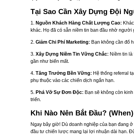
Tại Sao Cần Xây Dựng Đội Ng
1.
Nguồn Khách Hàng Chất Lượng Cao:
Khách
khác. Họ đã có sẵn niềm tin ban đầu nhờ người g
2.
Giảm Chi Phí Marketing:
Bạn không cần đổ hàn
3.
Xây Dựng Niềm Tin Vững Chắc:
Niềm tin là
gần như biến mất.
4.
Tăng Trưởng Bền Vững:
Hệ thống referral 
phụ thuộc vào các chiến dịch ngắn hạn.
5.
Phá Vỡ Sự Đơn Độc:
Bạn sẽ không còn kinh 
triển.
Khi Nào Nên Bắt Đầu? (When)
Ngay bây giờ! Dù doanh nghiệp của bạn đang ở g
đầu tư chiến lược mang lại lợi nhuận dài hạn. 