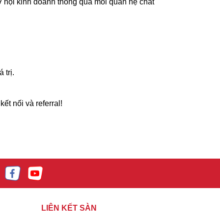
cơ hội kinh doanh thông qua mối quan hệ chất
 trị.
t nối và referral!
LIÊN KẾT SÀN