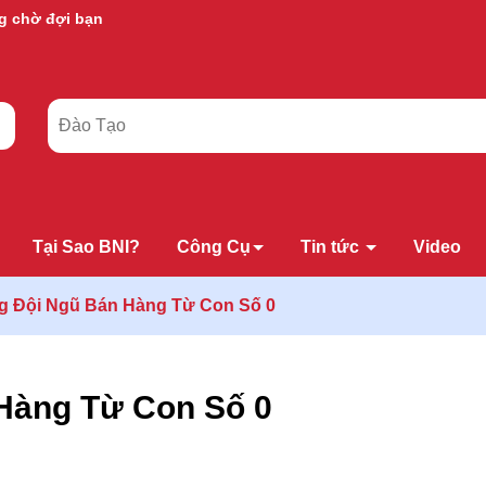
g chờ đợi bạn
Tại Sao BNI?
Công Cụ
Tin tức
Video
g Đội Ngũ Bán Hàng Từ Con Số 0
Hàng Từ Con Số 0