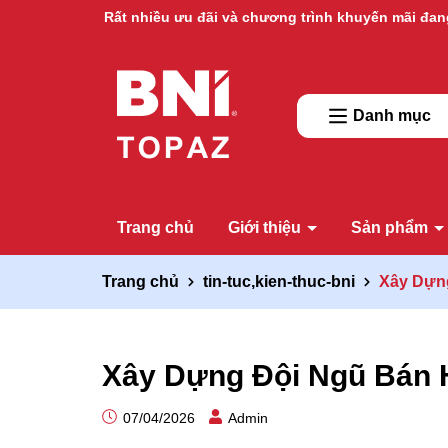
Rất nhiều ưu đãi và chương trình khuyến mãi đan
Danh mục
Trang chủ
Giới thiệu
Sản phẩm
Trang chủ
tin-tuc,kien-thuc-bni
Xây Dựn
Xây Dựng Đội Ngũ Bán 
07/04/2026
Admin