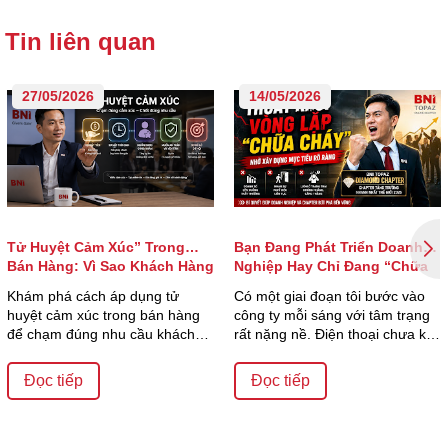
Tin liên quan
27/05/2026
14/05/2026
Tử Huyệt Cảm Xúc” Trong
Bạn Đang Phát Triển Doanh
Bán Hàng: Vì Sao Khách Hàng
Nghiệp Hay Chỉ Đang “Chữa
Quyết Định Mua Chỉ Trong Vài
Cháy”?
Khám phá cách áp dụng tử
Có một giai đoạn tôi bước vào
Giây?
huyệt cảm xúc trong bán hàng
công ty mỗi sáng với tâm trạng
để chạm đúng nhu cầu khách
rất nặng nề. Điện thoại chưa kịp
hàng, tăng tỷ lệ ch...
đặt xu...
Đọc tiếp
Đọc tiếp