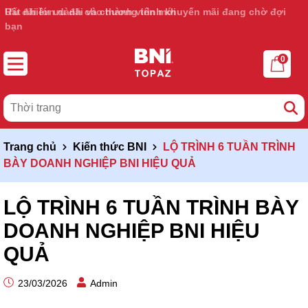
Ưu đãi lớn dành cho thành viên mới
0
Trang chủ
Kiến thức BNI
LỘ TRÌNH 6 TUẦN TRÌNH
BÀY DOANH NGHIỆP BNI HIỆU QUẢ
LỘ TRÌNH 6 TUẦN TRÌNH BÀY
DOANH NGHIỆP BNI HIỆU
QUẢ
23/03/2026
Admin