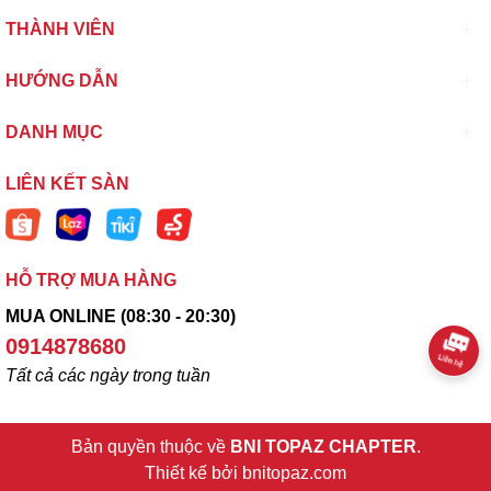
THÀNH VIÊN
HƯỚNG DẪN
DANH MỤC
LIÊN KẾT SÀN
HỖ TRỢ MUA HÀNG
MUA ONLINE (08:30 - 20:30)
0914878680
Tất cả các ngày trong tuần
Bản quyền thuộc về
BNI TOPAZ CHAPTER
.
Thiết kế bởi
bnitopaz.com