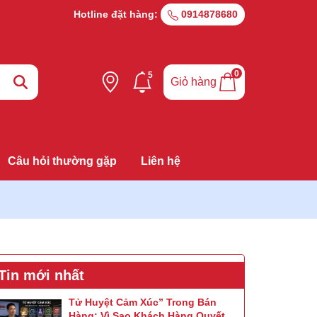
Hotline đặt hàng:
0914878680
0
5
Giỏ hàng
Câu hỏi thường gặp
Liên hệ
Tin mới nhất
Tử Huyệt Cảm Xúc” Trong Bán
Hàng: Vì Sao Khách Hàng Quyết