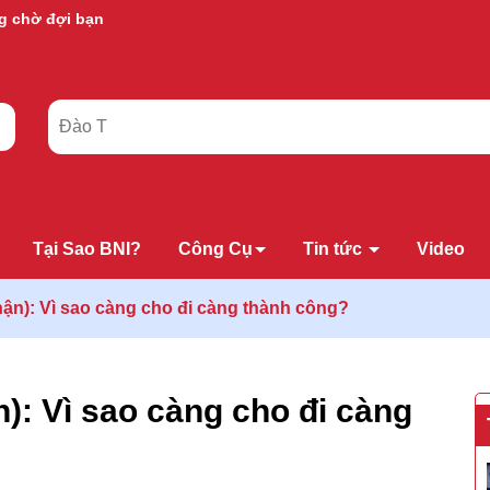
Tại Sao BNI?
Công Cụ
Tin tức
Video
hận): Vì sao càng cho đi càng thành công?
n): Vì sao càng cho đi càng