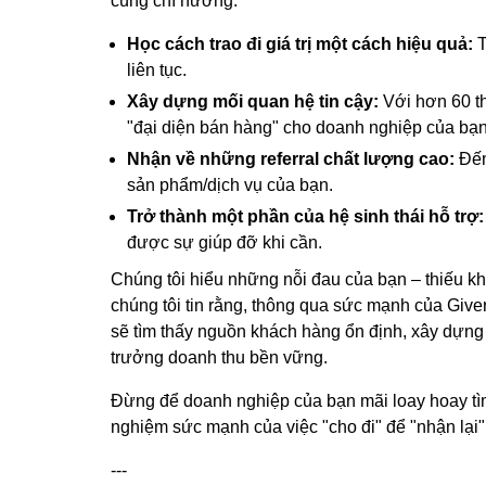
cùng chí hướng:
Học cách trao đi giá trị một cách hiệu quả:
T
liên tục.
Xây dựng mối quan hệ tin cậy:
Với hơn 60 t
"đại diện bán hàng" cho doanh nghiệp của bạn
Nhận về những referral chất lượng cao:
Đến
sản phẩm/dịch vụ của bạn.
Trở thành một phần của hệ sinh thái hỗ trợ:
được sự giúp đỡ khi cần.
Chúng tôi hiểu những nỗi đau của bạn – thiếu k
chúng tôi tin rằng, thông qua sức mạnh của Give
sẽ tìm thấy nguồn khách hàng ổn định, xây dựng 
trưởng doanh thu bền vững.
Đừng để doanh nghiệp của bạn mãi loay hoay tìm
nghiệm sức mạnh của việc "cho đi" để "nhận lại
---