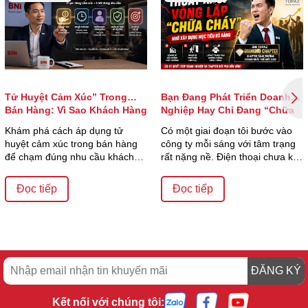
Tử Huyệt Cảm Xúc” Trong
Bạn Đang Phát Triển Doanh
Bán Hàng: Vì Sao Khách Hàng
Nghiệp Hay Chỉ Đang “Chữa
Quyết Định Mua Chỉ Trong Vài
Cháy”?
Khám phá cách áp dụng tử
Có một giai đoạn tôi bước vào
Giây?
huyệt cảm xúc trong bán hàng
công ty mỗi sáng với tâm trạng
để chạm đúng nhu cầu khách
rất nặng nề. Điện thoại chưa kịp
hàng, tăng tỷ lệ ch...
đặt xu...
Đọc tiếp
Đọc tiếp
ĐĂNG KÝ
Kết nối với chúng tôi: