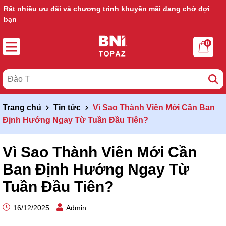
Rất nhiều ưu đãi và chương trình khuyến mãi đang chờ đợi
Ưu đãi lớn dành cho thành viên mới
bạn
0
Trang chủ
Tin tức
Vì Sao Thành Viên Mới Cần Ban
Định Hướng Ngay Từ Tuần Đầu Tiên?
Vì Sao Thành Viên Mới Cần
Ban Định Hướng Ngay Từ
Tuần Đầu Tiên?
16/12/2025
Admin