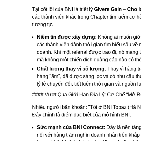
Tại cốt lõi của BNI là triết lý
Givers Gain – Cho 
các thành viên khác trong Chapter tìm kiếm cơ h
tương tự.
Niềm tin được xây dựng:
Không ai muốn giới 
các thành viên dành thời gian tìm hiểu sâu về
doanh. Khi một referral được trao đi, nó mang t
mà không một chiến dịch quảng cáo nào có t
Chất lượng thay vì số lượng:
Thay vì hàng t
hàng "ấm", đã được sàng lọc và có nhu cầu thự
tỷ lệ chuyển đổi, tiết kiệm thời gian và nguồn l
#### Vượt Qua Giới Hạn Địa Lý: Cơ Chế “Mở R
Nhiều người băn khoăn: "Tôi ở BNI Topaz (Hà 
Đây chính là điểm đặc biệt của mô hình BNI.
Sức mạnh của BNI Connect:
Đây là nền tảng
nối với hàng trăm nghìn doanh nhân trên khắp 