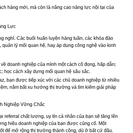
hách hàng mới, mà còn là nâng cao năng lực nội tại của
ăng Lực
g nghỉ. Các buổi huấn luyện hàng tuần, các khóa đào
h, quản lý mối quan hệ, hay áp dụng công nghệ vào kinh
 về doanh nghiệp của mình một cách cô đọng, hấp dẫn;
ác; học cách xây dựng mối quan hệ sâu sắc.
z, bạn được tiếp xúc với các chủ doanh nghiệp từ nhiều
iệm, nắm bắt xu hướng thị trường và tìm kiếm giải pháp
h Nghiệp Vững Chắc
lại referral chất lượng, uy tín cá nhân của bạn sẽ tăng lên
ương hiệu doanh nghiệp của bạn được củng cố. Một
ốt để mở rộng thị trường thành công, dù ở bất cứ đâu.