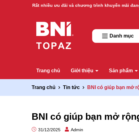
Rất nhiều ưu đãi và chương trình khuyến mãi đan
Ưu đãi lớn dành cho thành viên mới
Danh mục
Trang chủ
Giới thiệu
Sản phẩm
Trang chủ
Tin tức
BNI có giúp bạn mở r
BNI có giúp bạn mở rộn
31/12/2025
Admin