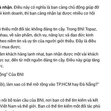
là nhận
. Điều này có nghĩa là bạn càng chủ động giúp đỡ
ội kinh doanh, thì bạn càng nhận lại được nhiều cơ hội
thiệu một đối tác không đáng tin cậy. Trong BNI Topaz,
 nhau, về sản phẩm, dịch vụ, năng lực và đạo đức kinh
heo niềm tin và uy tín của người giới thiệu. Đây là điều
hể mua được.
răm khách hàng lạnh nhạt, bạn nhận được một vài khách
c sự, đến từ một nguồn đáng tin cậy. Điều này giúp tăng
ực.
ộng” Của BNI
Nội), làm sao có thể mở rộng vào TP.HCM hay Đà Nẵng?"
 nội bộ toàn cầu của BNI, nơi bạn có thể tìm kiếm và kết
Việt Nam và thế giới. Bạn có thể tìm kiếm một đối tác phù