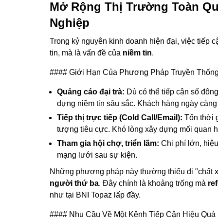
Mở Rộng Thị Trường Toàn Qu
Nghiệp
Trong kỷ nguyên kinh doanh hiện đại, việc tiếp 
tin, mà là vấn đề của
niềm tin
.
#### Giới Hạn Của Phương Pháp Truyền Thốn
Quảng cáo đại trà:
Dù có thể tiếp cận số đông
dựng niềm tin sâu sắc. Khách hàng ngày càng
Tiếp thị trực tiếp (Cold Call/Email):
Tốn thời 
tượng tiêu cực. Khó lòng xây dựng mối quan 
Tham gia hội chợ, triển lãm:
Chi phí lớn, hiệ
mạng lưới sau sự kiện.
Những phương pháp này thường thiếu đi "chất xú
người thứ ba
. Đây chính là khoảng trống mà
re
như tại BNI Topaz lấp đầy.
#### Nhu Cầu Về Một Kênh Tiếp Cận Hiệu Quả