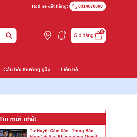
Hotline đặt hàng:
0914878680
0
5
Giỏ hàng
Câu hỏi thường gặp
Liên hệ
Tin mới nhất
Tử Huyệt Cảm Xúc” Trong Bán
Hàng: Vì Sao Khách Hàng Quyết