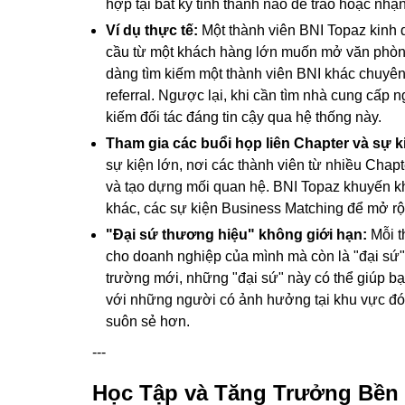
hợp tại bất kỳ tỉnh thành nào để trao hoặc nhận 
Ví dụ thực tế:
Một thành viên BNI Topaz kinh d
cầu từ một khách hàng lớn muốn mở văn phòng 
dàng tìm kiếm một thành viên BNI khác chuyên 
referral. Ngược lại, khi cần tìm nhà cung cấp 
kiếm đối tác đáng tin cậy qua hệ thống này.
Tham gia các buổi họp liên Chapter và sự k
sự kiện lớn, nơi các thành viên từ nhiều Chapt
và tạo dựng mối quan hệ. BNI Topaz khuyến kh
khác, các sự kiện Business Matching để mở r
"Đại sứ thương hiệu" không giới hạn:
Mỗi t
cho doanh nghiệp của mình mà còn là "đại sứ" 
trường mới, những "đại sứ" này có thể giúp bạn
với những người có ảnh hưởng tại khu vực đó
suôn sẻ hơn.
---
Học Tập và Tăng Trưởng Bền