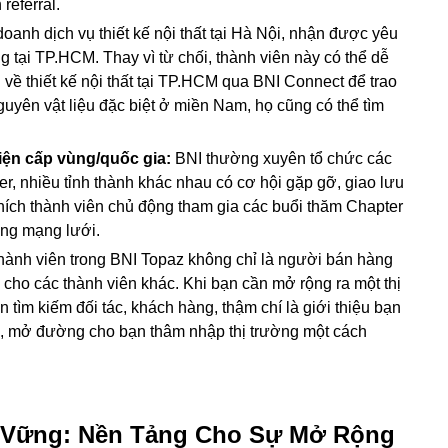
referral.
oanh dịch vụ thiết kế nội thất tại Hà Nội, nhận được yêu
tại TP.HCM. Thay vì từ chối, thành viên này có thể dễ
về thiết kế nội thất tại TP.HCM qua BNI Connect để trao
nguyên vật liệu đặc biệt ở miền Nam, họ cũng có thể tìm
iện cấp vùng/quốc gia:
BNI thường xuyên tổ chức các
er, nhiều tỉnh thành khác nhau có cơ hội gặp gỡ, giao lưu
ích thành viên chủ động tham gia các buổi thăm Chapter
ộng mạng lưới.
hành viên trong BNI Topaz không chỉ là người bán hàng
cho các thành viên khác. Khi bạn cần mở rộng ra một thị
 tìm kiếm đối tác, khách hàng, thậm chí là giới thiệu bạn
, mở đường cho bạn thâm nhập thị trường một cách
 Vững: Nền Tảng Cho Sự Mở Rộng