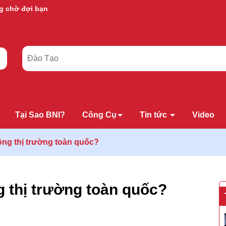
g chờ đợi bạn
Tại Sao BNI?
Công Cụ
Tin tức
Video
ộng thị trường toàn quốc?
g thị trường toàn quốc?