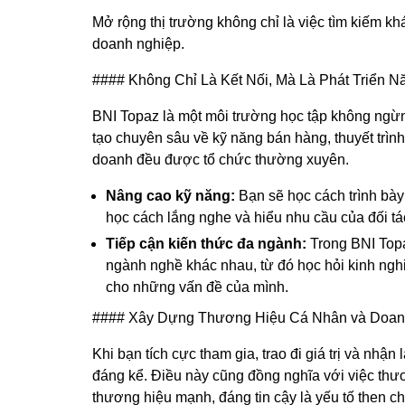
Mở rộng thị trường không chỉ là việc tìm kiếm k
doanh nghiệp.
#### Không Chỉ Là Kết Nối, Mà Là Phát Triển N
BNI Topaz là một môi trường học tập không ngừn
tạo chuyên sâu về kỹ năng bán hàng, thuyết trìn
doanh đều được tổ chức thường xuyên.
Nâng cao kỹ năng:
Bạn sẽ học cách trình bày
học cách lắng nghe và hiểu nhu cầu của đối t
Tiếp cận kiến thức đa ngành:
Trong BNI Topa
ngành nghề khác nhau, từ đó học hỏi kinh ngh
cho những vấn đề của mình.
#### Xây Dựng Thương Hiệu Cá Nhân và Doan
Khi bạn tích cực tham gia, trao đi giá trị và nhận 
đáng kể. Điều này cũng đồng nghĩa với việc th
thương hiệu mạnh, đáng tin cậy là yếu tố then ch