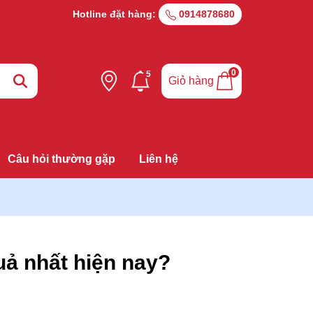
Hotline đặt hàng:
0914878680
0
5
Giỏ hàng
Câu hỏi thường gặp
Liên hệ
ả nhất hiện nay?