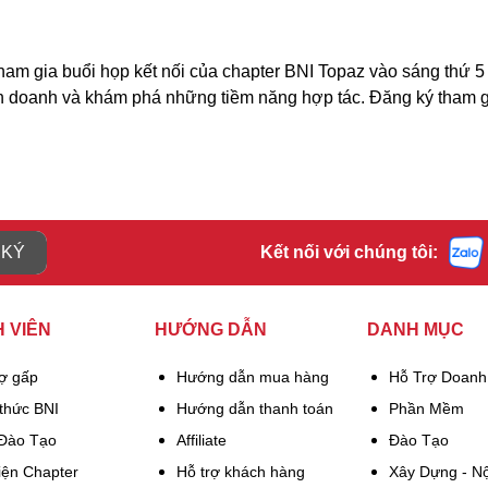
m gia buổi họp kết nối của chapter BNI Topaz vào sáng thứ 5 h
nh doanh và khám phá những tiềm năng hợp tác. Đăng ký tham 
 KÝ
Kết nối với chúng tôi:
 VIÊN
HƯỚNG DẪN
DANH MỤC
rợ gấp
Hướng dẫn mua hàng
Hỗ Trợ Doanh
thức BNI
Hướng dẫn thanh toán
Phần Mềm
 Đào Tạo
Affiliate
Đào Tạo
iện Chapter
Hỗ trợ khách hàng
Xây Dựng - Nộ