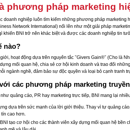
là phương pháp marketing hi
, các doanh nghiệp luôn tìm kiếm những phương pháp marketing
iness Network International) nổi lên như một giải pháp market
ì khiến BNI trở nên khác biệt và được các doanh nghiệp tin t
ế nào?
 giới, hoạt động dựa trên nguyên tắc "Givers Gain®" (Cho là Nh
ng mối quan hệ, chia sẻ cơ hội kinh doanh và trao đổi những lờ
ỗi ngành nghề, đảm bảo sự độc quyền và loại bỏ cạnh tranh trự
 với các phương pháp marketing truyề
như quảng cáo, PR hay marketing trực tiếp, BNI mang lại nhiều
ng dựa trên sức mạnh của lời giới thiệu. Thay vì tự quảng cáo
 tín cao hơn.
BNI tạo cơ hội cho các thành viên xây dựng mối quan hệ bền chặ
ạnh mẽ và lâu dài.