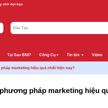
g chờ đợi bạn
Tại Sao BNI?
Công Cụ
Tin tức
Video
pháp marketing hiệu quả nhất hiện nay?
 phương pháp marketing hiệu qu