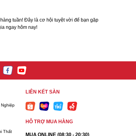
àng tuần! Đây là cơ hội tuyệt vời để bạn gặp
gia ngay hôm nay!
LIÊN KẾT SÀN
 Nghiệp
HỖ TRỢ MUA HÀNG
i Thất
MUA ONLINE (08:30 - 20:30)