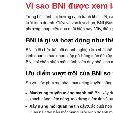
Vì sao BNI được xem 
Trong bối cảnh thị trường cạnh tranh khốc liệt
lưới kinh doanh. Giữa vô vàn lựa chọn, BNI (Bus
phương pháp hiệu quả nhất hiện nay. Vậy, điều g
BNI là gì và hoạt động như th
BNI là tổ chức kết nối doanh nghiệp lớn nhất thế
kinh doanh khác nhau, gặp gỡ hàng tuần để xây dự
BNI chỉ chấp nhận một thành viên duy nhất cho m
Ưu điểm vượt trội của BNI so
So với các phương pháp marketing truyền thống 
Marketing truyền miệng mạnh mẽ:
BNI xây dự
khách hàng tiềm năng, tạo dựng niềm tin và uy
Xây dựng mối quan hệ tin cậy:
Các buổi họp 
Điều này tạo nên một mạng lưới kinh doanh m