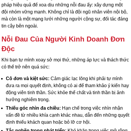
pháp hiệu quả để xoa dịu những nỗi đau ấy: xây dựng một
đội nhóm vững mạnh. Không chỉ là đội ngũ nhân viên nội bộ,
mà còn là một mạng lưới những người cộng sự, đối tác đáng
tin cậy bên ngoài.
Nỗi Đau Của Người Kinh Doanh Đơn
Độc
Khi bạn tự mình xoay sở mọi thứ, những áp lực và thách thức
có thể trở nên quá sức:
Cô đơn và kiệt sức:
Cảm giác lạc lõng khi phải tự mình
đưa ra mọi quyết định, không có ai để tham khảo ý kiến hay
động viên tinh thần. Sức khỏe thể chất và tinh thần bị ảnh
hưởng nghiêm trọng.
Thiếu góc nhìn đa chiều:
Hạn chế trong việc nhìn nhận
vấn đề từ nhiều khía cạnh khác nhau, dẫn đến những quyết
định thiếu khách quan hoặc bỏ lỡ cơ hội.
Tắc nghẽn trong phát triển:
Khó khăn trong việc mở rộng