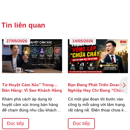
Tin liên quan
27/05/2026
14/05/2026
Tử Huyệt Cảm Xúc” Trong
Bạn Đang Phát Triển Doanh
Bán Hàng: Vì Sao Khách Hàng
Nghiệp Hay Chỉ Đang “Chữa
Quyết Định Mua Chỉ Trong Vài
Cháy”?
Khám phá cách áp dụng tử
Có một giai đoạn tôi bước vào
Giây?
huyệt cảm xúc trong bán hàng
công ty mỗi sáng với tâm trạng
để chạm đúng nhu cầu khách
rất nặng nề. Điện thoại chưa kịp
hàng, tăng tỷ lệ ch...
đặt xu...
Đọc tiếp
Đọc tiếp