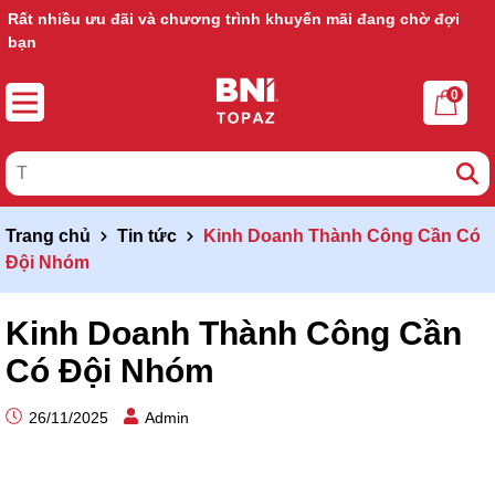
Rất nhiều ưu đãi và chương trình khuyến mãi đang chờ đợi
Ưu đãi lớn dành cho thành viên mới
bạn
0
Trang chủ
Tin tức
Kinh Doanh Thành Công Cần Có
Đội Nhóm
Kinh Doanh Thành Công Cần
Có Đội Nhóm
26/11/2025
Admin