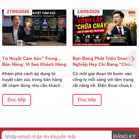
27/05/2026
14/05/2026
Tử Huyệt Cảm Xúc” Trong
Bạn Đang Phát Triển Doanh
Bán Hàng: Vì Sao Khách Hàng
Nghiệp Hay Chỉ Đang “Chữa
Quyết Định Mua Chỉ Trong Vài
Cháy”?
Khám phá cách áp dụng tử
Có một giai đoạn tôi bước vào
Giây?
huyệt cảm xúc trong bán hàng
công ty mỗi sáng với tâm trạng
để chạm đúng nhu cầu khách
rất nặng nề. Điện thoại chưa kịp
hàng, tăng tỷ lệ ch...
đặt xu...
Đọc tiếp
Đọc tiếp
ĐĂNG KÝ