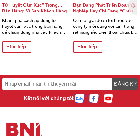
Tử Huyệt Cảm Xúc” Trong
Bạn Đang Phát Triển Doanh
Bán Hàng: Vì Sao Khách Hàng
Nghiệp Hay Chỉ Đang “Chữa
Quyết Định Mua Chỉ Trong Vài
Cháy”?
Khám phá cách áp dụng tử
Có một giai đoạn tôi bước vào
Giây?
huyệt cảm xúc trong bán hàng
công ty mỗi sáng với tâm trạng
để chạm đúng nhu cầu khách
rất nặng nề. Điện thoại chưa kịp
hàng, tăng tỷ lệ ch...
đặt xu...
Đọc tiếp
Đọc tiếp
ĐĂNG KÝ
Kết nối với chúng tôi: