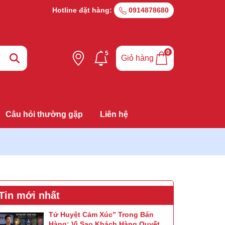
Hotline đặt hàng:
0914878680
0
5
Giỏ hàng
Câu hỏi thường gặp
Liên hệ
Tin mới nhất
Tử Huyệt Cảm Xúc” Trong Bán
Hàng: Vì Sao Khách Hàng Quyết