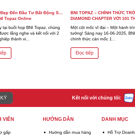
Đẹp Đến Đầu Tư Bất Động Sản
BNI TOPAZ – CHÍNH THỨC TR
I Topaz Online
DIAMOND CHAPTER VỚI 101 T
VIÊN
 tại buổi họp BNI Topaz, chúng
Một cột mốc vĩ đại – Một hành tr
được lắng nghe và kết nối với 2
tưởng! Sáng nay 16-06-2025, BN
hiệp thành vi...
chính thức cán mốc 1...
iếp
Đọc tiếp
 KÝ
Kết nối với chúng tôi:
 VIÊN
HƯỚNG DẪN
DANH MỤC
rợ gấp
Hướng dẫn mua hàng
Hỗ Trợ Doanh