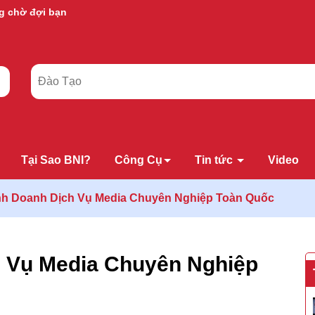
g chờ đợi bạn
Tại Sao BNI?
Công Cụ
Tin tức
Video
nh Doanh Dịch Vụ Media Chuyên Nghiệp Toàn Quốc
h Vụ Media Chuyên Nghiệp