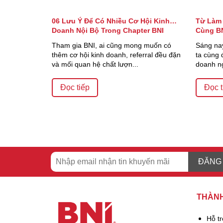
06 Lưu Ý Để Có Nhiều Cơ Hội Kinh
Từ Làm 
Doanh Nội Bộ Trong Chapter BNI
Cùng BN
Tham gia BNI, ai cũng mong muốn có
Sáng nay
thêm cơ hội kinh doanh, referral đều đặn
ta cùng 
và mối quan hệ chất lượn...
doanh ng
Đọc tiếp
Đọc t
ĐĂNG
THÀNH
Hỗ t