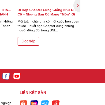
Ở THÀNH
Đi Họp Chapter Cũng Giống Như Đi Ăn
Hướng Dẫn 
HÀNH
Cỗ – Nhưng Bạn Có Mang “Món” Gì
Trong 07 Ng
Theo Không?
ình không
Mỗi tuần, chúng ta có một cuộc hẹn quen
Thành viên m
I Topaz
thuộc – buổi họp Chapter cùng những
bỡ ngỡ và kh
người đồng đội trong BNI...
làm cách nào
Đọc tiếp
Đọc tiếp
LIÊN KẾT SÀN
 Nghiệp